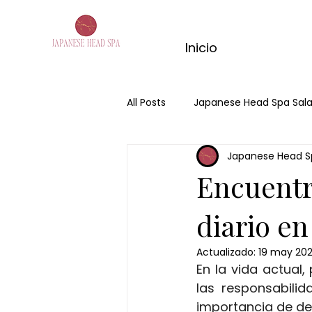
Inicio
All Posts
Japanese Head Spa Sa
Japanese Head S
Hair Spa Salamanca
Hair S
Encuentr
masaje de matcha
masaje
diario e
Actualizado:
19 may 20
En la vida actual
masaje completo matcha
las responsabilid
importancia de de