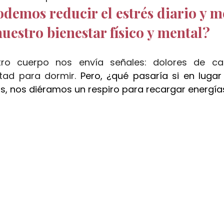
emos reducir el estrés diario y m
n jengibre
pekin ginger ritual
masajes del mundo
nuestro bienestar físico y mental?
chocolate dubai ritual
cheque de regalo
japanese
ro cuerpo nos envía señales: dolores de cab
ltad para dormir. 
Pero, ¿qué pasaría si en lugar
s, nos diéramos un respiro para recargar energía