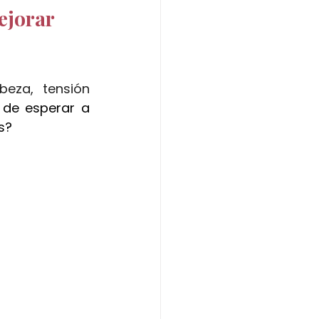
ejorar 
masaje de chocolate
 head spa
eza, tensión 
 de esperar a 
s?