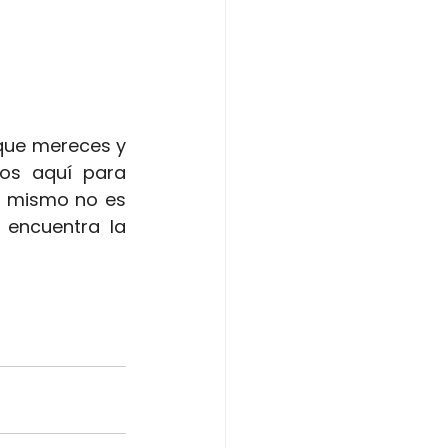
que mereces y 
s aquí para 
i mismo no es 
encuentra la 