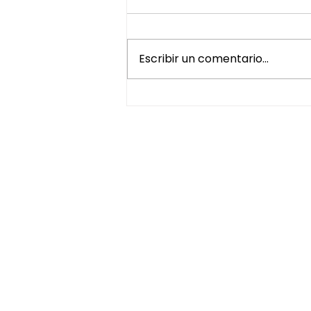
Escribir un comentario...
¿Por qué regalar un Head
Spa es una de las mejores
experiencias de bienestar?
HORARIO
Lunes a Viernes de 10:00 a 13:00 y de 16:
Sábados de 10:00 a 14:00 y de 16:00 a 2
Experiencias