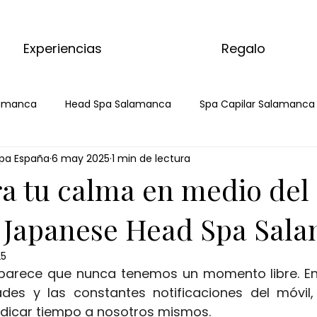
Experiencias
Regalo
lamanca
Head Spa Salamanca
Spa Capilar Salamanca
pa España
6 may 2025
1 min de lectura
pa
ead Spa
Spa Capilarr
Head Spa
masajes 
a tu calma en medio del
 con matcha
kyoto matcha ritual
masaje relajante 
n Japanese Head Spa Sal
25
, parece que nunca tenemos un momento libre. Entr
tratamiento corporal matcha
ritual corporal matcha
ades y las constantes notificaciones del móvil,
dicar tiempo a nosotros mismos. 