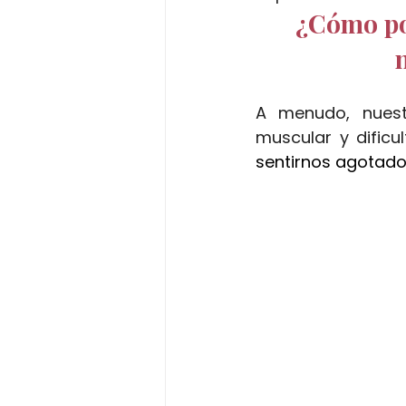
¿Cómo pod
ritual de jengibre
masaje co
ritual de chocolate y pistacho
A menudo, nuest
muscular y dificu
sentirnos agotado
spa capilar
salamanca