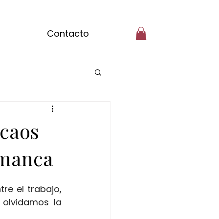
Contacto
del mundo
 caos
de matcha
amanca
e el trabajo, 
masaje de jengibre
 olvidamos la 