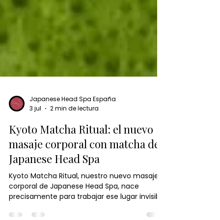
Japanese Head Spa España
3 jul
2 min de lectura
Kyoto Matcha Ritual: el nuevo
masaje corporal con matcha de
Japanese Head Spa
Kyoto Matcha Ritual, nuestro nuevo masaje