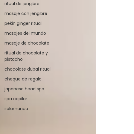
ritual de jengibre
masaje con jengibre
pekin ginger ritual
masajes del mundo
masaje de chocolate
ritual de chocolate y
pistacho
chocolate dubai ritual
cheque de regalo
japanese head spa
spa capilar
salamanca