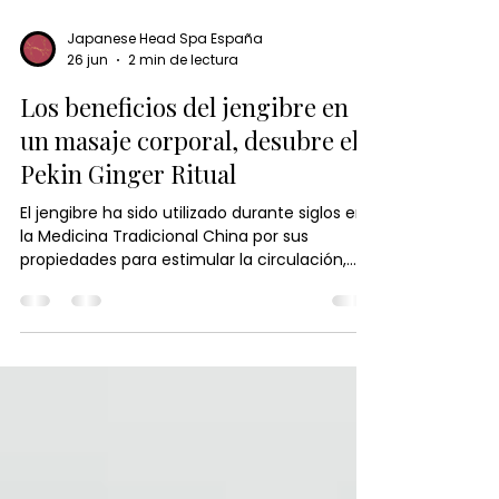
Japanese Head Spa España
26 jun
2 min de lectura
Los beneficios del jengibre en
un masaje corporal, desubre el
Pekin Ginger Ritual
El jengibre ha sido utilizado durante siglos en
la Medicina Tradicional China por sus
propiedades para estimular la circulación,
aliviar la tensión y promover el equilibrio del
cuerpo. En el Pekín Ginger Ritual, su poder se
combina con técnicas de masaje y calor
terapéutico para relajar la musculatura,
activar la energía vital y proporcionar una
profunda sensación de bienestar. Descubre