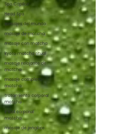
Spa Capilarr
Head Spa
masajes del mundo
masaje de matcha
masaje con matcha
kyoto matcha ritual
masaje relajante de
matcha
masaje completo
matcha
tratamiento corporal
matcha
ritual corporal
matcha
masaje de jengibre