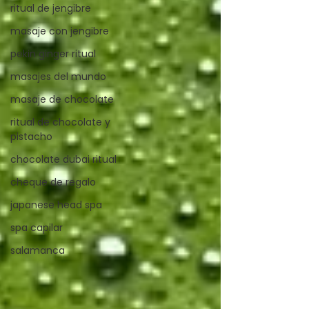
ritual de jengibre
masaje con jengibre
pekin ginger ritual
masajes del mundo
masaje de chocolate
ritual de chocolate y
pistacho
chocolate dubai ritual
cheque de regalo
japanese head spa
spa capilar
salamanca