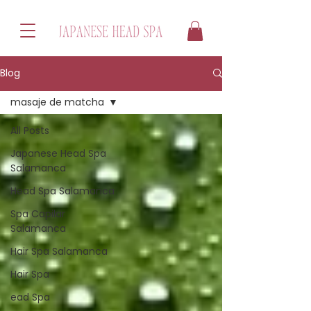
Blog
masaje de matcha
All Posts
Japanese Head Spa
Salamanca
Head Spa Salamanca
Spa Capilar
Salamanca
Hair Spa Salamanca
Hair Spa
ead Spa