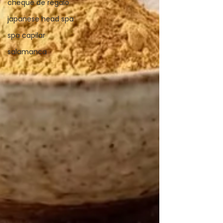
cheque de regalo
japanese head spa
spa capilar
salamanca