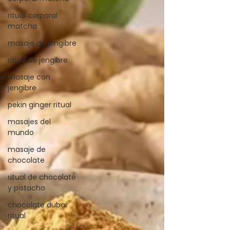
ritual corporal
matcha
masaje de jengibre
ritual de jengibre
masaje con
jengibre
pekin ginger ritual
masajes del
mundo
masaje de
chocolate
ritual de chocolate
y pistacho
chocolate dubai
ritual