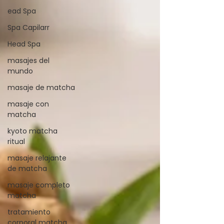
ead Spa
Spa Capilarr
Head Spa
masajes del
mundo
masaje de matcha
masaje con
matcha
kyoto matcha
ritual
masaje relajante
de matcha
masaje completo
matcha
tratamiento
corporal matcha