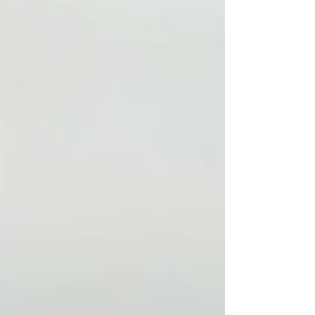
activar la energía vital y proporcionar una
profunda sensación de bienestar. Descubre
cómo este ingrediente ancestral puede
ayudarte a renovar cuerpo y mente de
forma natural.