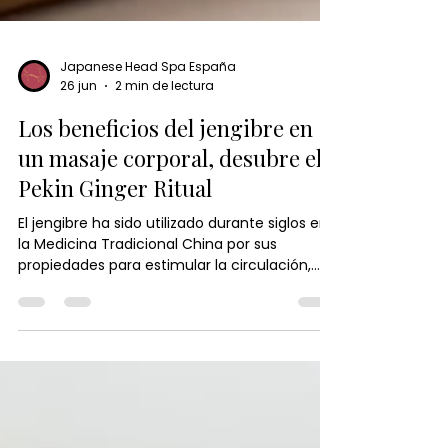
Japanese Head Spa España
26 jun
2 min de lectura
Los beneficios del jengibre en
un masaje corporal, desubre el
Pekin Ginger Ritual
El jengibre ha sido utilizado durante siglos en
la Medicina Tradicional China por sus
propiedades para estimular la circulación,
aliviar la tensión y promover el equilibrio del
cuerpo. En el Pekín Ginger Ritual, su poder se
combina con técnicas de masaje y calor
terapéutico para relajar la musculatura,