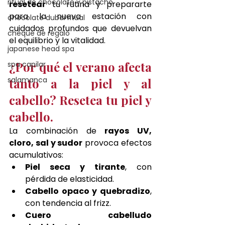
ritual de chocolate y pistacho
resetear
 tu rutina y prepararte 
para la nueva estación con 
chocolate dubai ritual
cuidados profundos que devuelvan 
cheque de regalo
el equilibrio y la vitalidad.
japanese head spa
¿Por qué el verano afecta 
spa capilar
salamanca
tanto a la piel y al 
cabello? Resetea tu piel y 
cabello.
La combinación de 
rayos UV, 
cloro, sal y sudor
 provoca efectos 
acumulativos:
Piel seca y tirante
, con 
pérdida de elasticidad.
Cabello opaco y quebradizo
, 
con tendencia al frizz.
Cuero cabelludo 