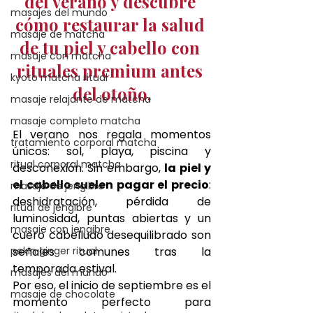
del verano y descubre 
masajes del mundo
cómo restaurar la salud 
masaje de matcha
de tu piel y cabello con 
masaje con matcha
rituales premium antes 
kyoto matcha ritual
del otoño.
masaje relajante de matcha
masaje completo matcha
El verano nos regala momentos 
tratamiento corporal matcha
únicos: sol, playa, piscina y 
ritual corporal matcha
desconexión. Sin embargo, 
la piel y 
el cabello suelen pagar el precio
: 
masaje de jengibre
deshidratación, pérdida de 
ritual de jengibre
luminosidad, puntas abiertas y un 
masaje con jengibre
cuero cabelludo desequilibrado son 
pekin ginger ritual
señales comunes tras la 
temporada estival.
masajes del mundo
Por eso, el inicio de septiembre es el 
masaje de chocolate
momento perfecto para 