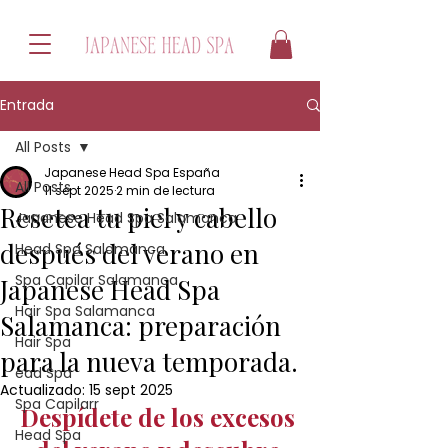
Entrada
All Posts
Japanese Head Spa España
All Posts
11 sept 2025
2 min de lectura
Resetea tu piel y cabello
Japanese Head Spa Salamanca
después del verano en
Head Spa Salamanca
Spa Capilar Salamanca
Japanese Head Spa
Hair Spa Salamanca
Salamanca: preparación
Hair Spa
para la nueva temporada.
ead Spa
Actualizado:
15 sept 2025
Spa Capilarr
Despídete de los excesos 
Head Spa