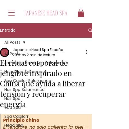
Entrada
All Posts
Japanese Head Spa España
All Posts
29 may
2 min de lectura
El ritual corporal de
Japanese Head Spa Salamanca
jengibre inspirado en
Head Spa Salamanca
Spa Capilar Salamanca
China que ayuda a liberar
Hair Spa Salamanca
tensión y recuperar
Hair Spa
energía
ead Spa
Spa Capilarr
Principio chino
Head Spa
El jengibre no solo calienta la piel — 