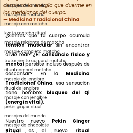
despierta la energía que duerme en 
masajes del mundo
los meridianos del cuerpo.
masaje de matcha
— Medicina Tradicional China
masaje con matcha
kyoto matcha ritual
¿Sientes que tu cuerpo acumula 
masaje relajante de matcha
tensión muscular
 sin encontrar 
masaje completo matcha
alivio real? ¿El 
cansancio físico y 
tratamiento corporal matcha
mental
 persiste incluso después de 
ritual corporal matcha
descansar? En la 
Medicina 
masaje de jengibre
Tradicional China
, esa sensación 
ritual de jengibre
tiene nombre: 
bloqueo del Qi 
masaje con jengibre
(energía vital)
.
pekin ginger ritual
masajes del mundo
Nuestro nuevo 
Pekín Ginger 
masaje de chocolate
Ritual
 es el nuevo 
ritual 