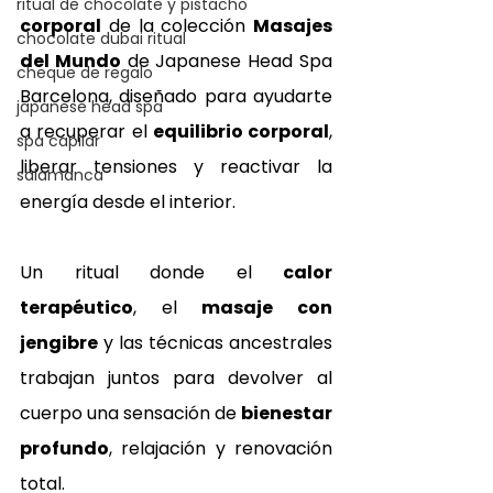
ritual de chocolate y pistacho
corporal
 de la colección 
Masajes 
chocolate dubai ritual
del Mundo
 de Japanese Head Spa 
cheque de regalo
Barcelona, diseñado para ayudarte 
japanese head spa
a recuperar el 
equilibrio corporal
, 
spa capilar
liberar tensiones y reactivar la 
salamanca
energía desde el interior.
Un ritual donde el 
calor 
terapéutico
, el 
masaje con 
jengibre
 y las técnicas ancestrales 
trabajan juntos para devolver al 
cuerpo una sensación de 
bienestar 
profundo
, relajación y renovación 
total.