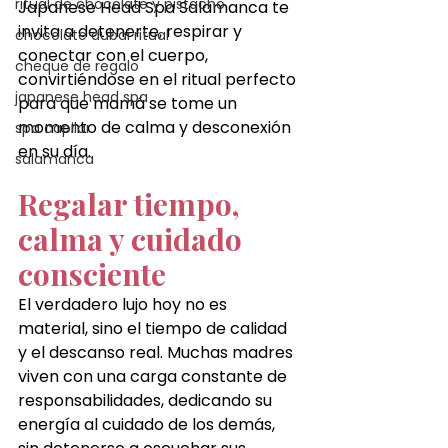
ritual de chocolate y pistacho
Japanese Head Spa Salamanca te 
invita a detenerte, respirar y 
chocolate dubai ritual
conectar con el cuerpo, 
cheque de regalo
convirtiéndose en el ritual perfecto 
japanese head spa
para que mamá se tome un 
momento de calma y desconexión 
spa capilar
en su día.
salamanca
Regalar tiempo, 
calma y cuidado 
consciente
El verdadero lujo hoy no es 
material, sino el tiempo de calidad 
y el descanso real. Muchas madres 
viven con una carga constante de 
responsabilidades, dedicando su 
energía al cuidado de los demás, 