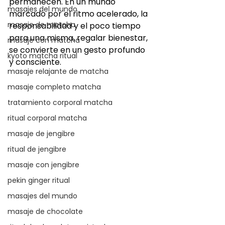
permanecen. En un mundo 
masajes del mundo
marcado por el ritmo acelerado, la 
masaje de matcha
responsabilidad y el poco tiempo 
para una misma, regalar bienestar, 
masaje con matcha
se convierte en un gesto profundo 
kyoto matcha ritual
y consciente.
masaje relajante de matcha
masaje completo matcha
tratamiento corporal matcha
ritual corporal matcha
masaje de jengibre
ritual de jengibre
masaje con jengibre
pekin ginger ritual
masajes del mundo
masaje de chocolate