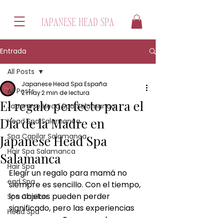
Entrada
All Posts
Japanese Head Spa España
All Posts
2 may
2 min de lectura
El regalo perfecto para el
Japanese Head Spa Salamanca
Día de la Madre en
Head Spa Salamanca
Spa Capilar Salamanca
Japanese Head Spa
Hair Spa Salamanca
Salamanca
Hair Spa
Elegir un regalo para
mamá no 
ead Spa
siempre es sencillo. Con el tiempo, 
los objetos pueden perder 
Spa Capilarr
significado, pero las experiencias 
Head Spa