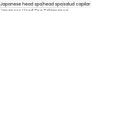
Japanese head spa
head spa
salud capilar
Japanese Head Spa Salamanca
head spa Salamanaca
spa capilar Salamanca
hair spa Salamanca
Japanese Head Spa Salamanca
Head Spa Salamanca
Spa Capilar Salamanca
Ver todo
Entradas recientes