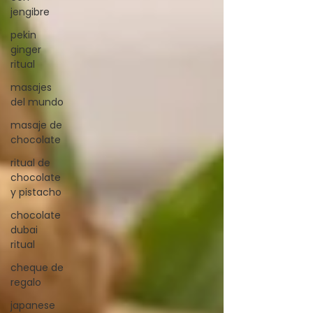
jengibre
pekin
ginger
ritual
masajes
del mundo
masaje de
chocolate
ritual de
chocolate
y pistacho
chocolate
dubai
ritual
cheque de
regalo
japanese