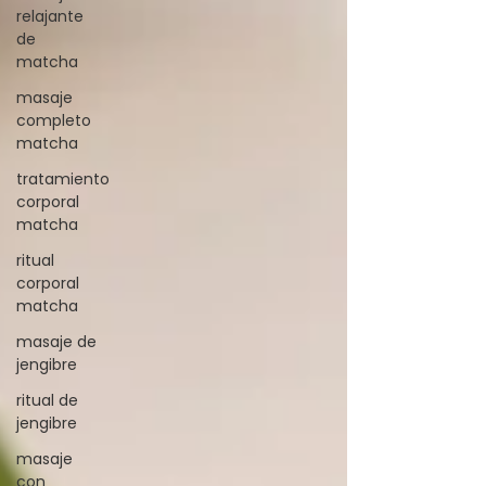
relajante
de
matcha
masaje
completo
matcha
tratamiento
corporal
matcha
ritual
corporal
matcha
masaje de
jengibre
ritual de
jengibre
masaje
con