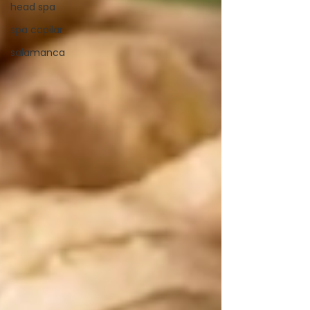
head spa
spa capilar
salamanca