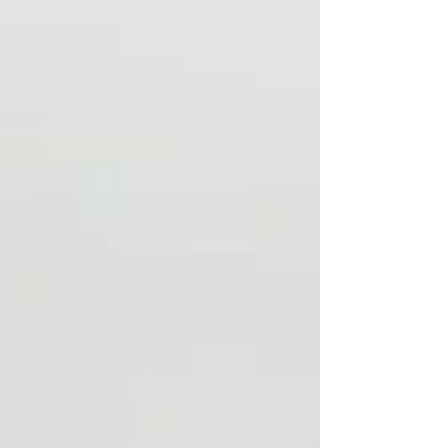
terapéutico para relajar la musculatura,
activar la energía vital y proporcionar una
profunda sensación de bienestar. Descubre
cómo este ingrediente ancestral puede
ayudarte a renovar cuerpo y mente de
forma natural.