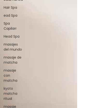
Hair Spa
ead Spa
Spa
Capilarr
Head Spa
masajes
del mundo
masaje de
matcha
masaje
con
matcha
kyoto
matcha
ritual
masaje